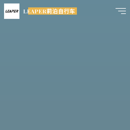
跳
LEAPER莉泊自行车
至
内
容