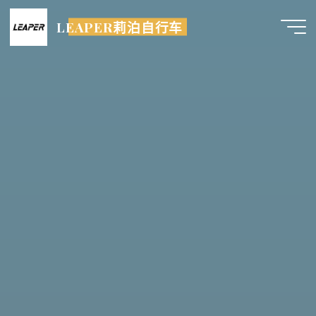
跳
LEAPER莉泊自行车
至
内
容