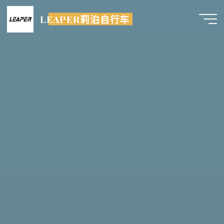
跳
LEAPER莉泊自行车
至
内
容