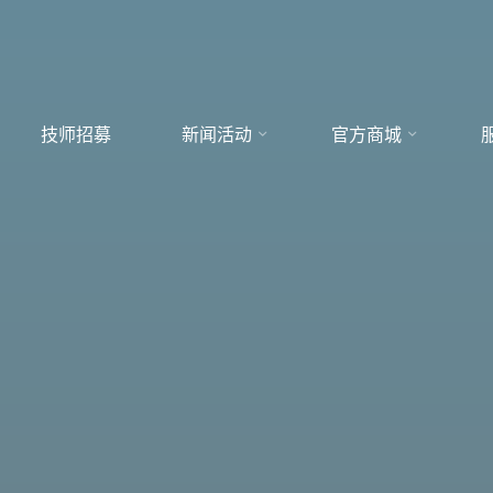
技师招募
新闻活动
官方商城