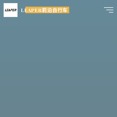
跳
LEAPER莉泊自行车
至
内
容