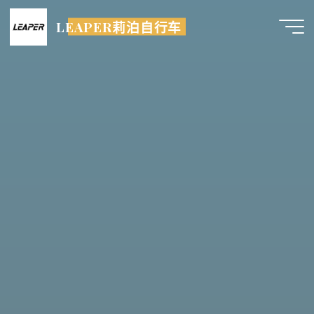
跳
LEAPER莉泊自行车
至
内
容