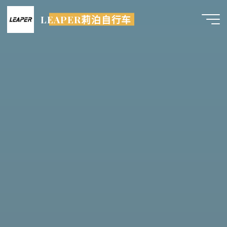
跳
LEAPER莉泊自行车
至
内
容