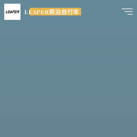
跳
LEAPER莉泊自行车
至
内
容