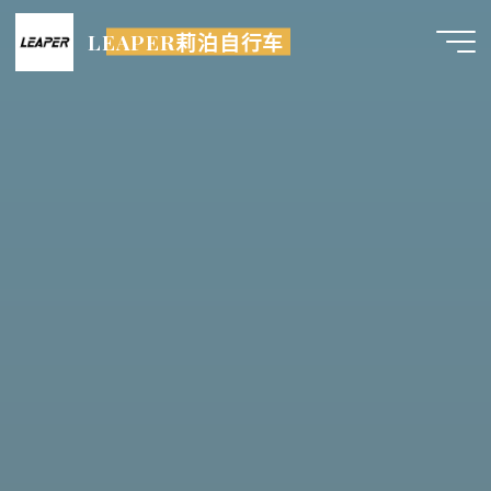
跳
LEAPER莉泊自行车
至
内
容