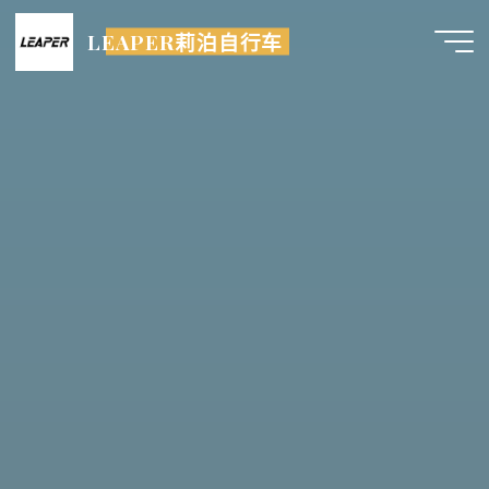
跳
LEAPER莉泊自行车
至
内
容