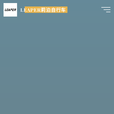
跳
LEAPER莉泊自行车
至
内
容