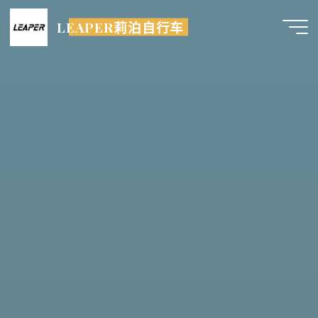
跳
LEAPER莉泊自行车
至
内
容