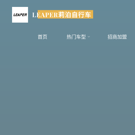
跳
至
LEAPER莉泊自行车
内
容
首页
热门车型
招商加盟