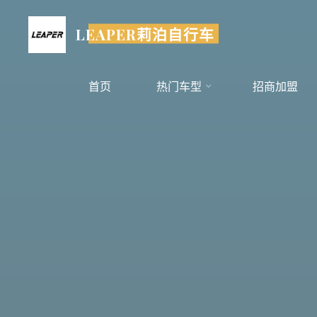
跳
至
LEAPER莉泊自行车
内
容
首页
热门车型
招商加盟