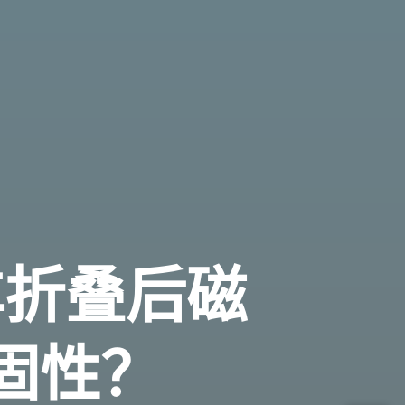
车折叠后磁
固性？