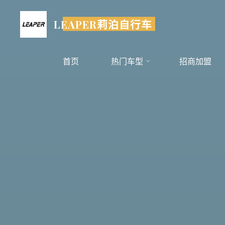
跳
至
LEAPER莉泊自行车
内
容
首页
热门车型
招商加盟